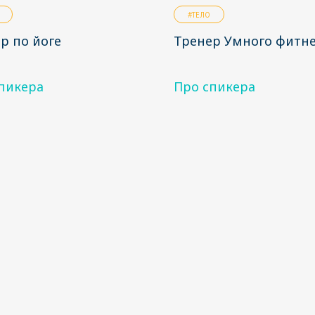
#ТЕЛО
р по йоге
Тренер Умного фитн
пикера
Про спикера