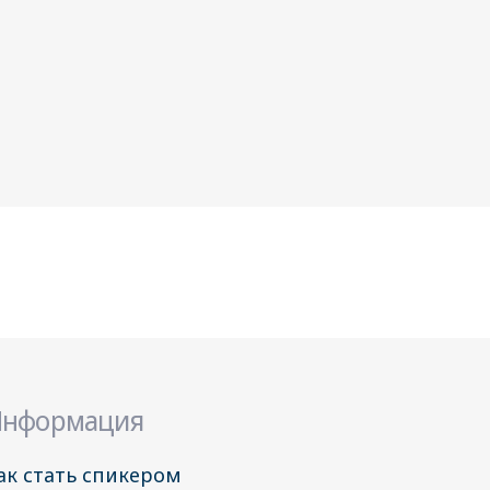
нформация
ак стать спикером