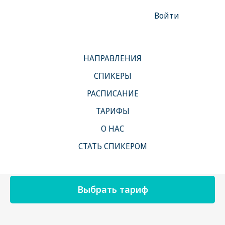
Войти
НАПРАВЛЕНИЯ
СПИКЕРЫ
РАСПИСАНИЕ
ТАРИФЫ
#Красота
О НАС
Быть неотразимой легко! Узнайте секреты
СТАТЬ СПИКЕРОМ
по уходу за телом, лицом и волосами.
Выбрать тариф