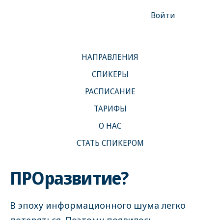
Войти
О клубе
НАПРАВЛЕНИЯ
СПИКЕРЫ
#ТЕЛО
#МАТЕРИНСТВО
#КРАСОТА
#ДУША
РАСПИСАНИЕ
#СТИЛЬ
#УМ
#ПИТАНИЕ
ТАРИФЫ
О НАС
СТАТЬ СПИКЕРОМ
Почему клуб
ПРОразвитие?
В эпоху информационного шума легко