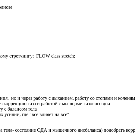
олиозе
ому стретчингу; FLOW class stretch;
ния, но и через работу с дыханием, работу со стопами и коленя
з коррекцию таза и работой с мышцами тазового дна
у с балансом тела
х усилий, где "всё влияет на всё"
а тела- состояние ОДА и мышечного дисбаланса) подобрать кор